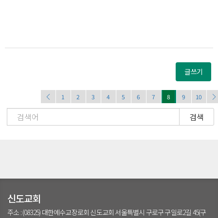
글쓰기
1
2
3
4
5
6
7
8
9
10
검색
신도교회
주소 : (08325) 대한예수교장로회 신도교회 서울특별시 구로구 구일로2길 45(구