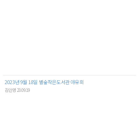
2023년 9월 18일 별숲작은도서관 야유회
김인영 23.09.19