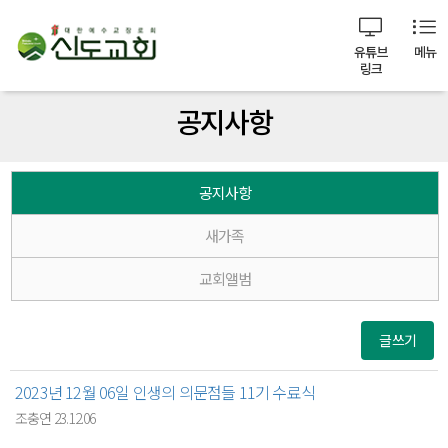
유튜브
메뉴
링크
공지사항
공지사항
새가족
교회앨범
글쓰기
2023년 12월 06일 인생의 의문점들 11기 수료식
조충연 23.12.06