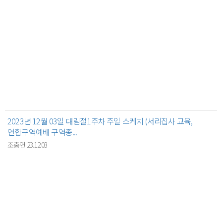
2023년 12월 03일 대림절1주차 주일 스케치 (서리집사 교육,
연합구역예배 구역종...
조충연 23.12.03