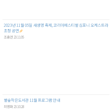
2023년 11월 05일 새생명 축제, 코리아페스티벌 심포니 오케스트라
초청 공연
조충연 23.11.05
별숲작은도서관 11월 프로그램 안내
최명화 23.10.28