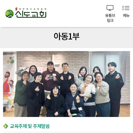
유튜브
메뉴
링크
아동1부
교육주제 및 주제말씀