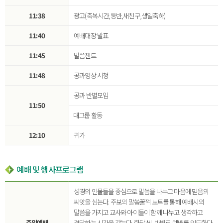
11:38
광고(축복시간,등반,새친구,생일축하)
11:40
예배대장 발표
11:45
말씀챈트
11:48
공과영상 시청
공과 반별모임
11:50
대그룹 활동
12:10
귀가
예배 및 행사프로그램
성경의 인물들을 중심으로 말씀을 나누고 마음에 믿음의
씨앗을 심는다. 주보의 말씀꿀꺽 노트를 통해 예배시의
말씀을 가지고 교사와 아이들이 함께 나누고 생각하고
주일예배
결단하는 시간을 갖는다. 한달 씩, 반별로 예배를 인도한다.