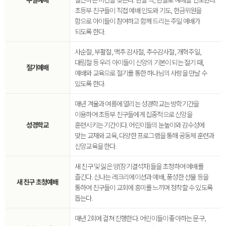
초등부 친구들이 직접 예배 인도와 기도, 헌금위원을
함으로 아이들이 참여하고 함께 드리는 주일 예배가
되도록 한다.
사순절, 부활절, 맥추 감사절, 추수감사절, 개혁주일,
대림절 등 우리 아이들이 신앙의 기본이 되는 절기 때,
절기예배
예배와 교육으로 절기를 통한 하나님의 사랑을 만날 수
있도록 한다.
매년 겨울과 여름에 열리는 성경학교는 방학기간을
이용하여 초등부 친구들에게 집중적으로 신앙을
성경학교
훈련시키는 기간이다. 어린이들의 눈높이와 감수성에
맞는 교재와 교육, 다양한 프로그램을 통해 공동체 훈련과
신앙교육을 한다.
새 친구 및 잃은 양(장기결석자)들을 초청하여 예배를
즐긴다. 신나는 레크리에이션과 예배, 풍성한 선물 등을
새 친구 초청예배
통하여 친구들이 교회에 흥미를 느끼며 정착할 수 있도록
돕는다.
매년 2회에 걸쳐 진행한다. 어린이들이 좋아하는 문구,