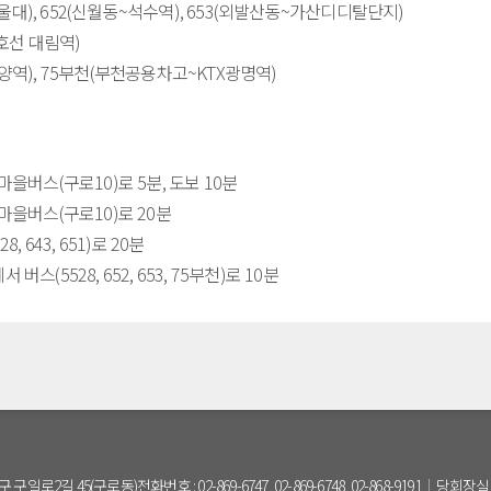
서울대), 652(신월동~석수역), 653(외발산동~가산디디탈단지)
호선 대림역)
양역), 75부천(부천공용차고~KTX광명역)
을버스(구로10)로 5분, 도보 10분
마을버스(구로10)로 20분
 643, 651)로 20분
(5528, 652, 653, 75부천)로 10분
구 구일로2길 45(구로동)
전화번호 : 02-869-6747, 02-869-6748, 02-868-9191
당회장실 : 