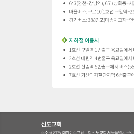
643(양천~강남역), 651(방화동~
마을버스: 구로10(1호선 구일역~2
경기버스: 388김포(마송차고지~안
지하철 이용시
1호선 구일역 1번출구 육교밑에서 마
2호선 대림역 4번출구 육교밑에서 
2호선 신림역 5번출구에서 버스(5528,
7호선 가산디지철단지역 6번출구에서 버스
신도교회
주소 : (08325) 대한예수교장로회 신도교회 서울특별시 구로