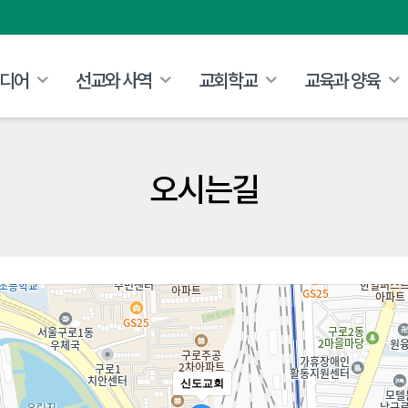
디어
선교와 사역
교회학교
교육과 양육
오시는길
신도교회