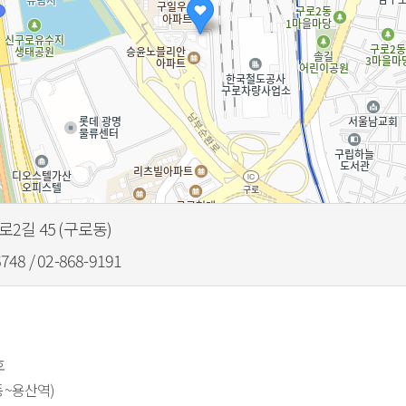
2길 45 (구로동)
6748 / 02-868-9191
호
산동~용산역)