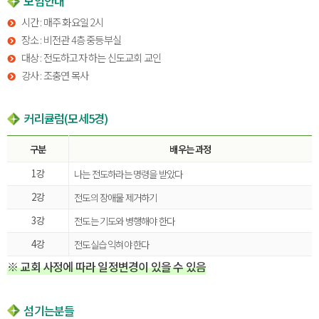
모임안내
시간 : 매주 화요일 2시
장소 : 비전관 4층 중등부실
대상 : 전도하고자 하는 신도교회 교인
강사 : 조충연 목사
커리큘럼(모세5경)
구분
배우는 과정
1강
나는 전도하라는 명령을 받았다
2강
전도의 장애물 제거하기
3강
전도는 기도와 병행해야 한다
4강
전도실습 익혀야 한다
※ 교회 사정에 따라 일정변경이 있을 수 있음
섬기는분들