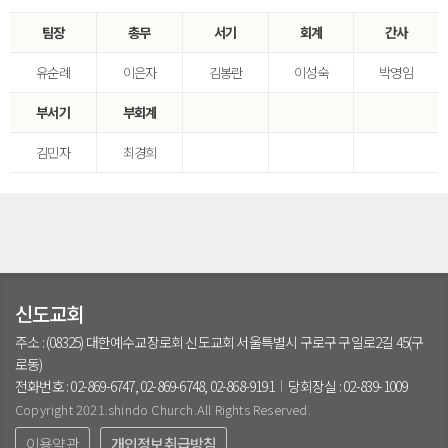
팀장
총무
서기
회계
간사
유순례
이은자
김봉란
이성숙
박영임
부서기
부회계
김민자
최경희
신도교회
주소 : (08325) 대한예수교장로회 신도교회 서울특별시 구로구 구일로2길 45(구
로동)
전화번호 : 02-869-6747, 02-869-6748, 02-868-9191
당회장실 : 02-839-1009
Copyright 2021.shindo Church.All Rights Reserved.
이용약관
개인정보취급방침